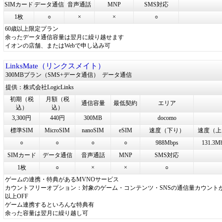
SIMカード
データ通信
音声通話
MNP
SMS対応
1枚
○
×
×
○
60歳以上限定プラン
余ったデータ通信容量は翌月に繰り越せます
イオンの店舗、またはWebで申し込み可
LinksMate（リンクスメイト）
300MBプラン（SMS+データ通信）
データ通信
提供：株式会社LogicLinks
初期（税
月額（税
通信容量
最低契約
エリア
込）
込）
3,300円
440円
300MB
docomo
標準SIM
MicroSIM
nanoSIM
eSIM
速度（下り）
速度（上
○
○
○
○
988Mbps
131.3M
SIMカード
データ通信
音声通話
MNP
SMS対応
1枚
○
×
×
○
ゲームの連携・特典があるMVNOサービス
カウントフリーオプション：対象のゲーム・コンテンツ・SNSの通信量カウントが
以上OFF
ゲーム連携するといろんな特典有
余った容量は翌月に繰り越し可