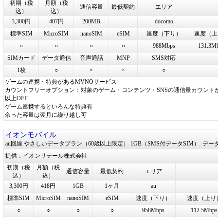
初期（税
月額（税
通信容量
最低契約
エリア
込）
込）
3,300円
407円
200MB
docomo
標準SIM
MicroSIM
nanoSIM
eSIM
速度（下り）
速度（上
○
○
○
○
988Mbps
131.3M
SIMカード
データ通信
音声通話
MNP
SMS対応
1枚
○
×
×
○
ゲームの連携・特典があるMVNOサービス
カウントフリーオプション：対象のゲーム・コンテンツ・SNSの通信量カウントが
以上OFF
ゲーム連携するといろんな特典有
余った容量は翌月に繰り越し可
イオンモバイル
au回線 やさしいデータプラン（60歳以上限定） 1GB（SMS付データSIM）
デー
提供：イオンリテール株式会社
初期（税
月額（税
通信容量
最低契約
エリア
込）
込）
3,300円
418円
1GB
1ヶ月
au
標準SIM
MicroSIM
nanoSIM
eSIM
速度（下り）
速度（上り
○
○
○
○
958Mbps
112.5Mbps