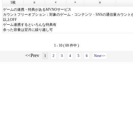
1枚
○
×
×
○
ゲームの連携・特典があるMVNOサービス
カウントフリーオプション：対象のゲーム・コンテンツ・SNSの通信量カウントが
以上OFF
ゲーム連携するといろんな特典有
余った容量は翌月に繰り越し可
1 - 10 ( 69 件中 )
<<Prev
1
2
3
4
5
6
Next>>