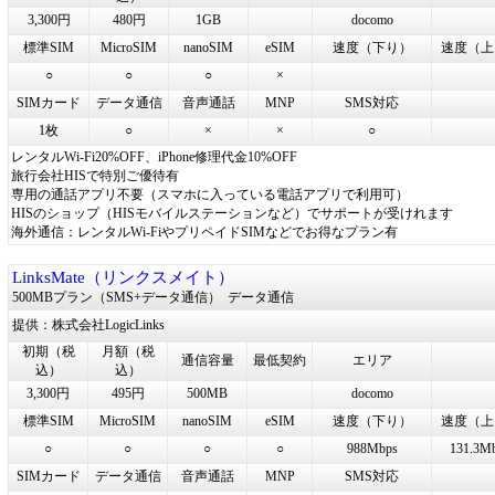
3,300円
480円
1GB
docomo
標準SIM
MicroSIM
nanoSIM
eSIM
速度（下り）
速度（上
○
○
○
×
SIMカード
データ通信
音声通話
MNP
SMS対応
1枚
○
×
×
○
レンタルWi-Fi20%OFF、iPhone修理代金10%OFF
旅行会社HISで特別ご優待有
専用の通話アプリ不要（スマホに入っている電話アプリで利用可）
HISのショップ（HISモバイルステーションなど）でサポートが受けれます
海外通信：レンタルWi-FiやプリペイドSIMなどでお得なプラン有
LinksMate（リンクスメイト）
500MBプラン（SMS+データ通信）
データ通信
提供：株式会社LogicLinks
初期（税
月額（税
通信容量
最低契約
エリア
込）
込）
3,300円
495円
500MB
docomo
標準SIM
MicroSIM
nanoSIM
eSIM
速度（下り）
速度（上
○
○
○
○
988Mbps
131.3M
SIMカード
データ通信
音声通話
MNP
SMS対応