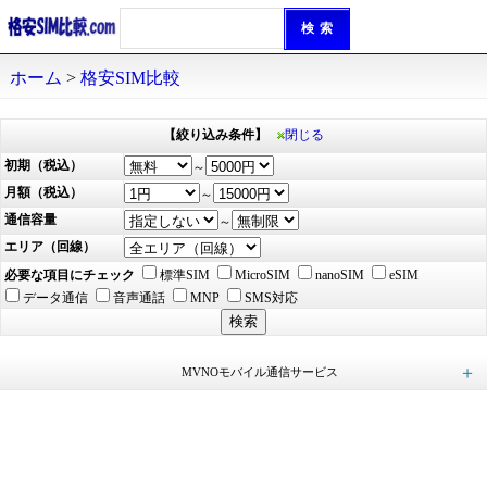
ホーム
>
格安SIM比較
【絞り込み条件】
閉じる
初期（税込）
～
月額（税込）
～
通信容量
～
エリア（回線）
必要な項目にチェック
標準SIM
MicroSIM
nanoSIM
eSIM
データ通信
音声通話
MNP
SMS対応
MVNOモバイル通信サービス
ロケットモバイル (49)
イオンモバイル (168)
mineo（マイネオ） (49)
エキサイトモバイル (25)
アイサポモバイル (23)
QTmobile（QTモバイル） (42)
LEQUIOS mobile（レキオスモバイル） (9)
KABU&（カブアンド）モバイル (21)
ヤマダ ニューモバイル (15)
BIC SIM（ビックシム） (30)
HISモバイル (19)
NifMo（ニフモ） (15)
インターリンクLTE SIM (10)
＠モバイルくん。 (13)
ピカラモバイル (45)
IIJmio (64)
nuroモバイル (48)
J:COM MOBILE (8)
日本通信SIM (4)
you me mobile（ユーミーモバイル） (4)
ASAHIネット (14)
DTI SIM (17)
Tikimo SIM (36)
X-mobile（エックスモバイル） (14)
ワイモバイル（Y!mobile） (3)
@Sモバイル（アットエスモバイル） (18)
REMOモバイル (7)
Nomad SIM（ノマドシム） (2)
Wonderlink (4)
hi-ho LTE typeD (6)
だれでもモバイル (4)
GMOとくとくBB (10)
G-Call SIM (15)
HORIE MOBILE（ホリエモバイル） (2)
イプシム (6)
BIGLOBEモバイル (27)
DIS mobile powered by U-mobile (3)
スマモバ (3)
DIS mobile powered by JCI (9)
ONLYSIM（オンリー・シム） (6)
RepairSIM（リペアSIM） (15)
y.u mobile（ワイユーモバイル） (2)
LinksMate（リンクスメイト） (114)
ahamo（アハモ） (2)
povo（ポヴォ） (2)
やまとモバイル (12)
スマホドックモバイル (2)
TONE MOBILE（トーンモバイル） (1)
irumo（イルモ） (4)
誰でもスマホ (6)
メルカリモバイル (4)
AIRSIMモバイル（エアシム） (12)
Hit スマホ (6)
LIBMO（リブモ） (8)
LINEMO（ラインモ） (6)
楽天モバイル (1)
ピクセラモバイル (3)
UQ mobile (2)
どこよりもSIM (1)
どこでもフィットSIM (2)