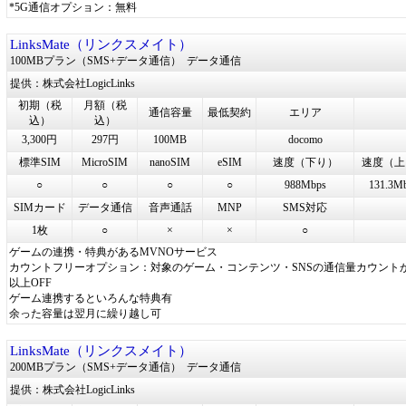
*5G通信オプション：無料
LinksMate（リンクスメイト）
100MBプラン（SMS+データ通信）
データ通信
提供：株式会社LogicLinks
初期（税
月額（税
通信容量
最低契約
エリア
込）
込）
3,300円
297円
100MB
docomo
標準SIM
MicroSIM
nanoSIM
eSIM
速度（下り）
速度（上
○
○
○
○
988Mbps
131.3M
SIMカード
データ通信
音声通話
MNP
SMS対応
1枚
○
×
×
○
ゲームの連携・特典があるMVNOサービス
カウントフリーオプション：対象のゲーム・コンテンツ・SNSの通信量カウントが
以上OFF
ゲーム連携するといろんな特典有
余った容量は翌月に繰り越し可
LinksMate（リンクスメイト）
200MBプラン（SMS+データ通信）
データ通信
提供：株式会社LogicLinks