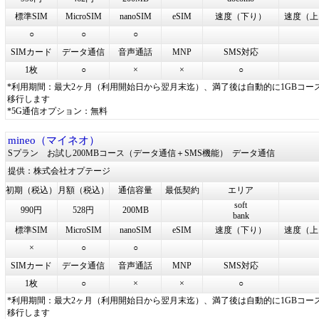
標準SIM
MicroSIM
nanoSIM
eSIM
速度（下り）
速度（上
○
○
○
SIMカード
データ通信
音声通話
MNP
SMS対応
1枚
○
×
×
○
*利用期間：最大2ヶ月（利用開始日から翌月末迄）、満了後は自動的に1GBコー
移行します
*5G通信オプション：無料
mineo（マイネオ）
Sプラン お試し200MBコース（データ通信＋SMS機能）
データ通信
提供：株式会社オプテージ
初期（税込）
月額（税込）
通信容量
最低契約
エリア
soft
990円
528円
200MB
bank
標準SIM
MicroSIM
nanoSIM
eSIM
速度（下り）
速度（上
×
○
○
SIMカード
データ通信
音声通話
MNP
SMS対応
1枚
○
×
×
○
*利用期間：最大2ヶ月（利用開始日から翌月末迄）、満了後は自動的に1GBコー
移行します