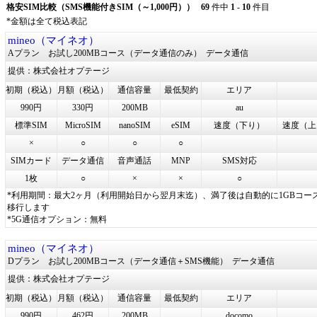
格安SIM比較（SMS機能付きSIM（～1,000円））
69
件中
1
-
10
件目
*金額は全て税込表記
mineo（マイネオ）
Aプラン お試し200MBコース（データ通信のみ）
データ通信
提供：株式会社オプテージ
初期（税込）
月額（税込）
通信容量
最低契約
エリア
990円
330円
200MB
au
標準SIM
MicroSIM
nanoSIM
eSIM
速度（下り）
速度（上
×
○
○
○
SIMカード
データ通信
音声通話
MNP
SMS対応
1枚
○
×
×
○
*利用期間：最大2ヶ月（利用開始日から翌月末迄）、満了後は自動的に1GBコー
移行します
*5G通信オプション：無料
mineo（マイネオ）
Dプラン お試し200MBコース（データ通信＋SMS機能）
データ通信
提供：株式会社オプテージ
初期（税込）
月額（税込）
通信容量
最低契約
エリア
990円
462円
200MB
docomo