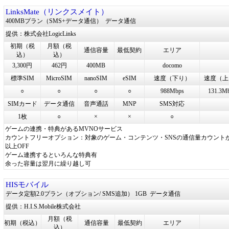
LinksMate（リンクスメイト）
400MBプラン（SMS+データ通信）
データ通信
提供：株式会社LogicLinks
初期（税
月額（税
通信容量
最低契約
エリア
込）
込）
3,300円
462円
400MB
docomo
標準SIM
MicroSIM
nanoSIM
eSIM
速度（下り）
速度（上
○
○
○
○
988Mbps
131.3M
SIMカード
データ通信
音声通話
MNP
SMS対応
1枚
○
×
×
○
ゲームの連携・特典があるMVNOサービス
カウントフリーオプション：対象のゲーム・コンテンツ・SNSの通信量カウントが
以上OFF
ゲーム連携するといろんな特典有
余った容量は翌月に繰り越し可
HISモバイル
データ定額2.0プラン（オプション/ SMS追加） 1GB
データ通信
提供：H.I.S.Mobile株式会社
月額（税
初期（税込）
通信容量
最低契約
エリア
込）