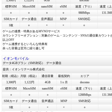
3,300円
1,122円
6GB
docomo
標準SIM
MicroSIM
nanoSIM
eSIM
速度（下り）
速度（上
○
○
○
○
988Mbps
131.3M
SIMカード
データ通信
音声通話
MNP
SMS対応
1枚
○
×
×
○
ゲームの連携・特典があるMVNOサービス
カウントフリーオプション：対象のゲーム・コンテンツ・SNSの通信量カウントが
以上OFF
ゲーム連携するといろんな特典有
余った容量は翌月に繰り越し可
イオンモバイル
データ4GBプラン（SMS対応）
データ通信
提供：イオンリテール株式会社
初期（税込）
月額（税込）
通信容量
最低契約
エリア
3,300円
1,122円
4GB
1ヶ月
docomo
標準SIM
MicroSIM
nanoSIM
eSIM
速度（下り）
速度（上
○
○
○
1288Mbps
131.3M
SIMカード
データ通信
音声通話
MNP
SMS対応
1枚
○
×
×
○