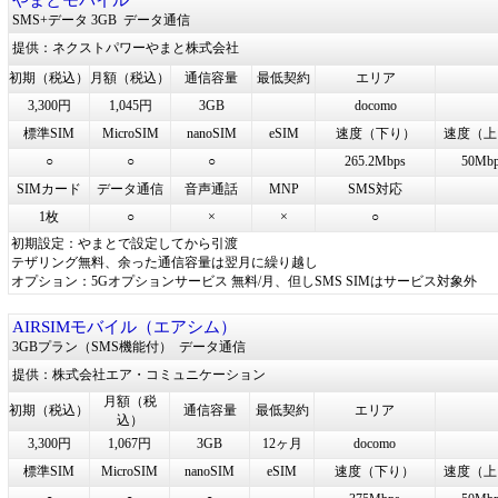
やまとモバイル
SMS+データ 3GB
データ通信
提供：ネクストパワーやまと株式会社
初期（税込）
月額（税込）
通信容量
最低契約
エリア
3,300円
1,045円
3GB
docomo
標準SIM
MicroSIM
nanoSIM
eSIM
速度（下り）
速度（上
○
○
○
265.2Mbps
50Mb
SIMカード
データ通信
音声通話
MNP
SMS対応
1枚
○
×
×
○
初期設定：やまとで設定してから引渡
テザリング無料、余った通信容量は翌月に繰り越し
オプション：5Gオプションサービス 無料/月、但しSMS SIMはサービス対象外
AIRSIMモバイル（エアシム）
3GBプラン（SMS機能付）
データ通信
提供：株式会社エア・コミュニケーション
月額（税
初期（税込）
通信容量
最低契約
エリア
込）
3,300円
1,067円
3GB
12ヶ月
docomo
標準SIM
MicroSIM
nanoSIM
eSIM
速度（下り）
速度（上