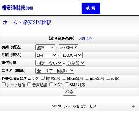
ホーム
>
格安SIM比較
【絞り込み条件】
閉じる
初期（税込）
～
月額（税込）
～
通信容量
～
エリア（回線）
必要な項目にチェック
標準SIM
MicroSIM
nanoSIM
eSIM
データ通信
音声通話
MNP
SMS対応
MVNOモバイル通信サービス
ロケットモバイル (49)
イオンモバイル (168)
mineo（マイネオ） (49)
エキサイトモバイル (25)
アイサポモバイル (23)
QTmobile（QTモバイル） (42)
LEQUIOS mobile（レキオスモバイル） (9)
KABU&（カブアンド）モバイル (21)
ヤマダ ニューモバイル (15)
BIC SIM（ビックシム） (30)
HISモバイル (19)
NifMo（ニフモ） (15)
インターリンクLTE SIM (10)
＠モバイルくん。 (13)
ピカラモバイル (45)
IIJmio (64)
nuroモバイル (48)
J:COM MOBILE (8)
日本通信SIM (4)
you me mobile（ユーミーモバイル） (4)
ASAHIネット (14)
DTI SIM (17)
Tikimo SIM (36)
X-mobile（エックスモバイル） (14)
ワイモバイル（Y!mobile） (3)
@Sモバイル（アットエスモバイル） (18)
REMOモバイル (7)
Nomad SIM（ノマドシム） (2)
Wonderlink (4)
hi-ho LTE typeD (6)
だれでもモバイル (4)
GMOとくとくBB (10)
G-Call SIM (15)
HORIE MOBILE（ホリエモバイル） (2)
イプシム (6)
BIGLOBEモバイル (27)
DIS mobile powered by U-mobile (3)
スマモバ (3)
DIS mobile powered by JCI (9)
ONLYSIM（オンリー・シム） (6)
RepairSIM（リペアSIM） (15)
y.u mobile（ワイユーモバイル） (2)
LinksMate（リンクスメイト） (114)
ahamo（アハモ） (2)
povo（ポヴォ） (2)
やまとモバイル (12)
スマホドックモバイル (2)
TONE MOBILE（トーンモバイル） (1)
irumo（イルモ） (4)
誰でもスマホ (6)
メルカリモバイル (4)
AIRSIMモバイル（エアシム） (12)
Hit スマホ (6)
LIBMO（リブモ） (8)
LINEMO（ラインモ） (6)
楽天モバイル (1)
ピクセラモバイル (3)
UQ mobile (2)
どこよりもSIM (1)
どこでもフィットSIM (2)