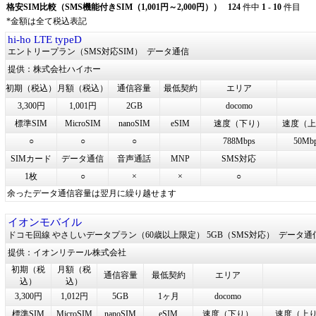
格安SIM比較（SMS機能付きSIM（1,001円～2,000円））
124
件中
1
-
10
件目
*金額は全て税込表記
hi-ho LTE typeD
エントリープラン（SMS対応SIM）
データ通信
提供：株式会社ハイホー
初期（税込）
月額（税込）
通信容量
最低契約
エリア
3,300円
1,001円
2GB
docomo
標準SIM
MicroSIM
nanoSIM
eSIM
速度（下り）
速度（上
○
○
○
788Mbps
50Mb
SIMカード
データ通信
音声通話
MNP
SMS対応
1枚
○
×
×
○
余ったデータ通信容量は翌月に繰り越せます
イオンモバイル
ドコモ回線 やさしいデータプラン（60歳以上限定） 5GB（SMS対応）
データ通
提供：イオンリテール株式会社
初期（税
月額（税
通信容量
最低契約
エリア
込）
込）
3,300円
1,012円
5GB
1ヶ月
docomo
標準SIM
MicroSIM
nanoSIM
eSIM
速度（下り）
速度（上