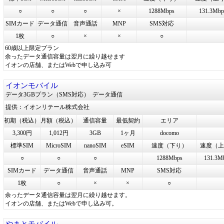
○
○
○
×
1288Mbps
131.3Mbp
SIMカード
データ通信
音声通話
MNP
SMS対応
1枚
○
×
×
○
60歳以上限定プラン
余ったデータ通信容量は翌月に繰り越せます
イオンの店舗、またはWebで申し込み可
イオンモバイル
データ3GBプラン（SMS対応）
データ通信
提供：イオンリテール株式会社
初期（税込）
月額（税込）
通信容量
最低契約
エリア
3,300円
1,012円
3GB
1ヶ月
docomo
標準SIM
MicroSIM
nanoSIM
eSIM
速度（下り）
速度（上
○
○
○
1288Mbps
131.3M
SIMカード
データ通信
音声通話
MNP
SMS対応
1枚
○
×
×
○
余ったデータ通信容量は翌月に繰り越せます。
イオンの店舗、またはWebで申し込み可。