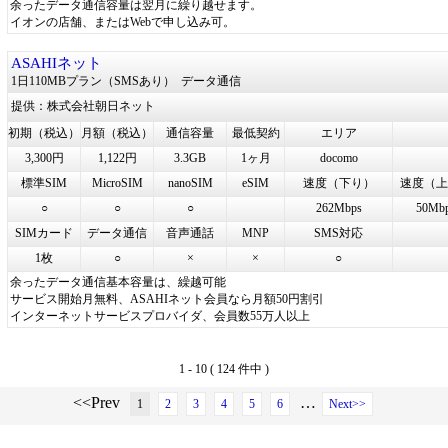
余ったデータ通信容量は翌月に繰り越せます。
イオンの店舗、またはWebで申し込み可。
ASAHIネット
1日110MBプラン（SMSあり）
データ通信
提供：株式会社朝日ネット
初期（税込）
月額（税込）
通信容量
最低契約
エリア
3,300円
1,122円
3.3GB
1ヶ月
docomo
標準SIM
MicroSIM
nanoSIM
eSIM
速度（下り）
速度（上
○
○
○
262Mbps
50Mb
SIMカード
データ通信
音声通話
MNP
SMS対応
1枚
○
×
×
○
余ったデータ通信基本容量は、繰越可能
サービス開始月無料、ASAHIネット会員なら月額50円割引
インターネットサービスプロバイダ、会員数55万人以上
1 - 10 ( 124 件中 )
<<Prev
…
1
2
3
4
5
6
Next>>