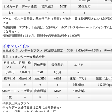
○
○
○
375Mbps
50Mb
SIMカード
データ通信
音声通話
MNP
SMS対応
1枚
○
×
×
○
ゲームで遊ぶと翌月分の基本使用料（月額）が無料、又は500円引きになるMVN
ビス
*初期費用：エアネット会員は、登録時メールアドレスをairnet.ne.jpドメインすれ
になります。
*最低利用期間：12ヶ月、期間中の契約解除料金：1,000円
イオンモバイル
au回線 やさしいデータプラン（60歳以上限定） 7GB（SMS付データSIM）
デー
提供：イオンリテール株式会社
初期（税
月額（税
通信容量
最低契約
エリア
込）
込）
3,300円
1,078円
7GB
1ヶ月
au
標準SIM
MicroSIM
nanoSIM
eSIM
速度（下り）
速度（上り
○
○
○
○
958Mbps
112.5Mbps
SIMカード
データ通信
音声通話
MNP
SMS対応
1枚
○
×
×
○
60歳以上限定プラン
余ったデータ通信容量は翌月に繰り越せます
イオンの店舗、またはWebで申し込み可