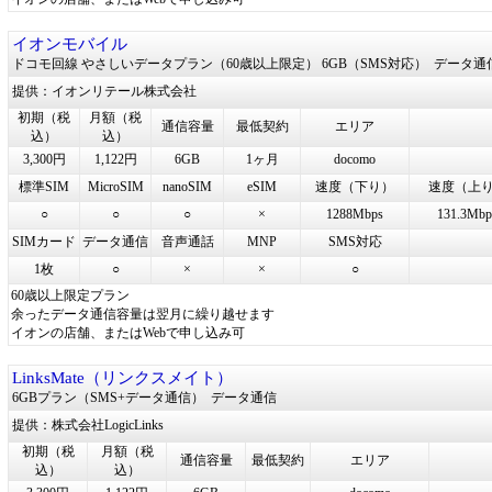
イオンモバイル
ドコモ回線 やさしいデータプラン（60歳以上限定） 6GB（SMS対応）
データ通
提供：イオンリテール株式会社
初期（税
月額（税
通信容量
最低契約
エリア
込）
込）
3,300円
1,122円
6GB
1ヶ月
docomo
標準SIM
MicroSIM
nanoSIM
eSIM
速度（下り）
速度（上
○
○
○
×
1288Mbps
131.3Mbp
SIMカード
データ通信
音声通話
MNP
SMS対応
1枚
○
×
×
○
60歳以上限定プラン
余ったデータ通信容量は翌月に繰り越せます
イオンの店舗、またはWebで申し込み可
LinksMate（リンクスメイト）
6GBプラン（SMS+データ通信）
データ通信
提供：株式会社LogicLinks
初期（税
月額（税
通信容量
最低契約
エリア
込）
込）