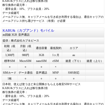
KABU&プラスに入れば株引換券2倍
株引換券の還元率：
・通常会員：10%、プラス会員：20%
データ繰越可
メールアドレス無、キャリアメールを引き続き利用する場合は、通信キャリアの
メールアドレス持ち運びサービス （有償） が必要
KABU&（カブアンド）モバイル
au回線 3GB
音声通話
提供：株式会社カブ＆ピース
初期（税
月額（税
通信容量
最低契約
エリア
込）
込）
3,300円
980円
3GB
1ヶ月
au
標準SIM
MicroSIM
nanoSIM
eSIM
速度（下り）
速度（上り）
○
○
○
×
SIMカード
データ通信
音声通話
MNP
SMS対応
1枚
○
○
○
○
日本初、使えば使うほど未公開株がもらえる格安SIMサービス
KABU&プラスに入れば株引換券2倍
株引換券の還元率：
・通常会員：10%、プラス会員：20%
データ繰越可
メールアドレス無、キャリアメールを引き続き利用する場合は、通信キャリアの