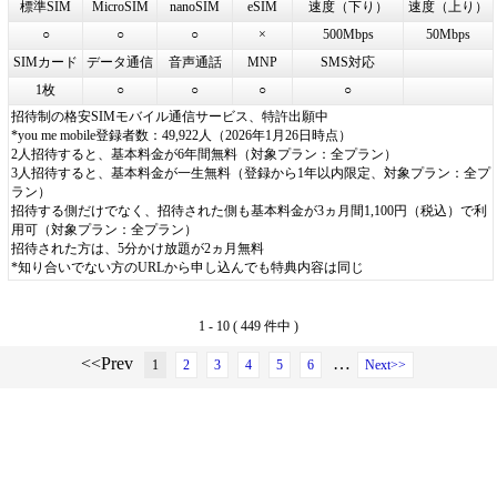
標準SIM
MicroSIM
nanoSIM
eSIM
速度（下り）
速度（上り）
○
○
○
×
500Mbps
50Mbps
SIMカード
データ通信
音声通話
MNP
SMS対応
1枚
○
○
○
○
招待制の格安SIMモバイル通信サービス、特許出願中
*you me mobile登録者数：49,922人（2026年1月26日時点）
2人招待すると、基本料金が6年間無料（対象プラン：全プラン）
3人招待すると、基本料金が一生無料（登録から1年以内限定、対象プラン：全プ
ラン）
招待する側だけでなく、招待された側も基本料金が3ヵ月間1,100円（税込）で利
用可（対象プラン：全プラン）
招待された方は、5分かけ放題が2ヵ月無料
*知り合いでない方のURLから申し込んでも特典内容は同じ
1 - 10 ( 449 件中 )
<<Prev
…
1
2
3
4
5
6
Next>>