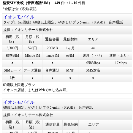
格安SIM比較（音声通話SIM）
449
件中
1
-
10
件目
*金額は全て税込表記
イオンモバイル
タイプ1（au回線）60歳以上限定、やさしいプランmini.（0.2GB）
音声通話
提供：イオンリテール株式会社
初期（税
月額（税
通信容量
最低契約
エリア
込）
込）
3,300円
528円
200MB
1ヶ月
au
標準SIM
MicroSIM
nanoSIM
eSIM
速度（下り）
速度（上り）
○
○
○
958Mbps
112Mbps
SIMカード
データ通信
音声通話
MNP
SMS対応
1枚
○
○
○
○
60歳以上限定プラン
イオンの店舗、またはWebで申し込み可。
イオンモバイル
60歳以上限定、やさしいプランmini.（0.2GB）
音声通話
提供：イオンリテール株式会社
初期（税
月額（税
通信容量
最低契約
エリア
込）
込）