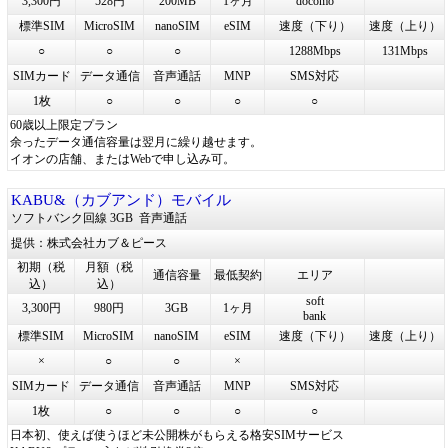
3,300円
528円
200MB
1ヶ月
docomo
標準SIM
MicroSIM
nanoSIM
eSIM
速度（下り）
速度（上り）
○
○
○
1288Mbps
131Mbps
SIMカード
データ通信
音声通話
MNP
SMS対応
1枚
○
○
○
○
60歳以上限定プラン
余ったデータ通信容量は翌月に繰り越せます。
イオンの店舗、またはWebで申し込み可。
KABU&（カブアンド）モバイル
ソフトバンク回線 3GB
音声通話
提供：株式会社カブ＆ピース
初期（税
月額（税
通信容量
最低契約
エリア
込）
込）
soft
3,300円
980円
3GB
1ヶ月
bank
標準SIM
MicroSIM
nanoSIM
eSIM
速度（下り）
速度（上り）
×
○
○
×
SIMカード
データ通信
音声通話
MNP
SMS対応
1枚
○
○
○
○
日本初、使えば使うほど未公開株がもらえる格安SIMサービス