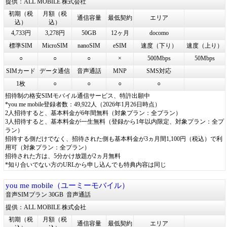
提供：ALL MOBILE 株式会社
初期（税
月額（税
通信容量
最低契約
エリア
込）
込）
4,733円
3,278円
50GB
12ヶ月
docomo
標準SIM
MicroSIM
nanoSIM
eSIM
速度（下り）
速度（上り）
○
○
○
×
500Mbps
50Mbps
SIMカード
データ通信
音声通話
MNP
SMS対応
1枚
○
○
○
○
招待制の格安SIMモバイル通信サービス、特許出願中
*you me mobile登録者数：49,922人（2026年1月26日時点）
2人招待すると、基本料金が6年間無料（対象プラン：全プラン）
3人招待すると、基本料金が一生無料（登録から1年以内限定、対象プラン：全プ
ラン）
招待する側だけでなく、招待された側も基本料金が3ヵ月間1,100円（税込）で利
用可（対象プラン：全プラン）
招待された方は、5分かけ放題が2ヵ月無料
*知り合いでない方のURLから申し込んでも特典内容は同じ
you me mobile（ユーミーモバイル）
音声SIMプラン 30GB
音声通話
提供：ALL MOBILE 株式会社
初期（税
月額（税
通信容量
最低契約
エリア