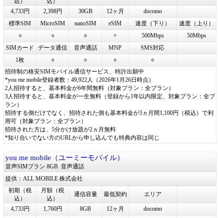
込）
込）
4,733円
2,398円
30GB
12ヶ月
docomo
標準SIM
MicroSIM
nanoSIM
eSIM
速度（下り）
速度（上り）
○
○
○
×
500Mbps
50Mbps
SIMカード
データ通信
音声通話
MNP
SMS対応
1枚
○
○
○
○
招待制の格安SIMモバイル通信サービス、特許出願中
*you me mobile登録者数：49,922人（2026年1月26日時点）
2人招待すると、基本料金が6年間無料（対象プラン：全プラン）
3人招待すると、基本料金が一生無料（登録から1年以内限定、対象プラン：全プ
ラン）
招待する側だけでなく、招待された側も基本料金が3ヵ月間1,100円（税込）で利
用可（対象プラン：全プラン）
招待された方は、5分かけ放題が2ヵ月無料
*知り合いでない方のURLから申し込んでも特典内容は同じ
you me mobile（ユーミーモバイル）
音声SIMプラン 8GB
音声通話
提供：ALL MOBILE 株式会社
初期（税
月額（税
通信容量
最低契約
エリア
込）
込）
4,733円
1,760円
8GB
12ヶ月
docomo