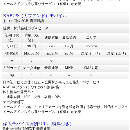
メールアドレス持ち運びサービス （有償） が必要
KABU&（カブアンド）モバイル
ドコモ回線 3GB
音声通話
提供：株式会社カブ＆ピース
初期（税
月額（税
通信容量
最低契約
エリア
込）
込）
3,300円
980円
3GB
1ヶ月
docomo
標準SIM
MicroSIM
nanoSIM
eSIM
速度（下り）
速度（上り）
○
○
○
×
SIMカード
データ通信
音声通話
MNP
SMS対応
1枚
○
○
○
○
日本初、使えば使うほど未公開株がもらえる格安SIMサービス
KABU&プラスに入れば株引換券2倍
株引換券の還元率：
・通常会員：10%、プラス会員：20%
データ繰越可
メールアドレス無、キャリアメールを引き続き利用する場合は、通信キャリアの
メールアドレス持ち運びサービス （有償） が必要
楽天モバイル 紹介URL（特典付き）
Rakuten最強U-NEXT
音声通話