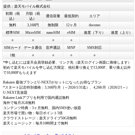
提供：楽天モバイル株式会社
初期（税
月額（税
通信容量
最低契約
エリア
込）
込）
無料
3,168円
無制限
12ヶ月
docomo
標準SIM
MicroSIM
nanoSIM
eSIM
速度（下り）
速度（上り）
○
○
○
○
SIMカード
データ通信
音声通話
MNP
SMS対応
1枚
○
○
○
○
*申し込むには楽天会員登録必要、リンク先（楽天ログイン画面に推移します）
初めて楽天モバイルを申し込む方限定、他社乗り換えで13,000P、乗り換え以外
で10,000Pもらえます
Rakuten 最強プランとU-NEXTがセットになったお得なプラン
*スタート記念特別価格：3,168円/月（～2026/1/31迄）、4,268/月（2026/2/1～）
U-NEXT見放題
Rakuten Linkアプリを利用で国内通話無料
海外で毎月2GB無料
コンテンツ特典：3ヶ月無料、国内SMS使い放題
楽天市場で買い物：毎日ポイント5倍
クラウドストレージ：楽天ドライブ50GB無料
楽天ミュージック：毎月10時間まで無料