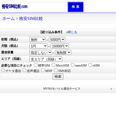
ホーム
>
格安SIM比較
【絞り込み条件】
閉じる
初期（税込）
～
月額（税込）
～
通信容量
～
エリア（回線）
必要な項目にチェック
標準SIM
MicroSIM
nanoSIM
eSIM
データ通信
音声通話
MNP
SMS対応
MVNOモバイル通信サービス
ロケットモバイル (49)
イオンモバイル (168)
mineo（マイネオ） (49)
エキサイトモバイル (25)
アイサポモバイル (23)
QTmobile（QTモバイル） (42)
LEQUIOS mobile（レキオスモバイル） (9)
KABU&（カブアンド）モバイル (21)
ヤマダ ニューモバイル (15)
BIC SIM（ビックシム） (30)
HISモバイル (19)
NifMo（ニフモ） (15)
インターリンクLTE SIM (10)
＠モバイルくん。 (13)
ピカラモバイル (45)
IIJmio (64)
nuroモバイル (48)
J:COM MOBILE (8)
日本通信SIM (4)
you me mobile（ユーミーモバイル） (4)
ASAHIネット (14)
DTI SIM (17)
Tikimo SIM (36)
X-mobile（エックスモバイル） (14)
ワイモバイル（Y!mobile） (3)
@Sモバイル（アットエスモバイル） (18)
REMOモバイル (7)
Nomad SIM（ノマドシム） (2)
Wonderlink (4)
hi-ho LTE typeD (6)
だれでもモバイル (4)
GMOとくとくBB (10)
G-Call SIM (15)
HORIE MOBILE（ホリエモバイル） (2)
イプシム (6)
BIGLOBEモバイル (27)
DIS mobile powered by U-mobile (3)
スマモバ (3)
DIS mobile powered by JCI (9)
ONLYSIM（オンリー・シム） (6)
RepairSIM（リペアSIM） (15)
y.u mobile（ワイユーモバイル） (2)
LinksMate（リンクスメイト） (114)
ahamo（アハモ） (2)
povo（ポヴォ） (2)
やまとモバイル (12)
スマホドックモバイル (2)
TONE MOBILE（トーンモバイル） (1)
irumo（イルモ） (4)
誰でもスマホ (6)
メルカリモバイル (4)
AIRSIMモバイル（エアシム） (12)
Hit スマホ (6)
LIBMO（リブモ） (8)
LINEMO（ラインモ） (6)
楽天モバイル (1)
ピクセラモバイル (3)
UQ mobile (2)
どこよりもSIM (1)
どこでもフィットSIM (2)