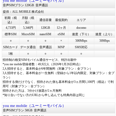
you me mobile（ユーミーモバイル）
音声SIMプラン 120GB
音声通話
提供：ALL MOBILE 株式会社
初期（税
月額（税
通信容量
最低契約
エリア
込）
込）
4,733円
5,346円
120GB
12ヶ月
docomo
標準SIM
MicroSIM
nanoSIM
eSIM
速度（下り）
速度（上り）
○
○
○
×
500Mbps
50Mbps
SIMカード
データ通信
音声通話
MNP
SMS対応
1枚
○
○
○
○
招待制の格安SIMモバイル通信サービス、特許出願中
*you me mobile登録者数：49,922人（2026年1月26日時点）
2人招待すると、基本料金が6年間無料（対象プラン：全プラン）
3人招待すると、基本料金が一生無料（登録から1年以内限定、対象プラン：全プ
ラン）
招待する側だけでなく、招待された側も基本料金が3ヵ月間1,100円（税込）で利
用可（対象プラン：全プラン）
招待された方は、5分かけ放題が2ヵ月無料
*知り合いでない方のURLから申し込んでも特典内容は同じ
you me mobile（ユーミーモバイル）
音声SIMプラン 50GB
音声通話