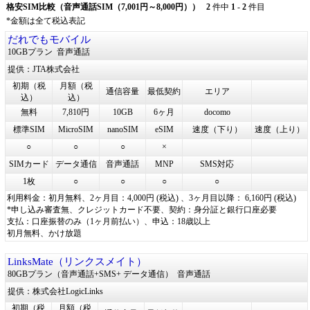
格安SIM比較（音声通話SIM（7,001円～8,000円））
2
件中
1
-
2
件目
*金額は全て税込表記
だれでもモバイル
10GBプラン
音声通話
提供：JTA株式会社
初期（税
月額（税
通信容量
最低契約
エリア
込）
込）
無料
7,810円
10GB
6ヶ月
docomo
標準SIM
MicroSIM
nanoSIM
eSIM
速度（下り）
速度（上り）
○
○
○
×
SIMカード
データ通信
音声通話
MNP
SMS対応
1枚
○
○
○
○
利用料金：初月無料、2ヶ月目：4,000円 (税込) 、3ヶ月目以降： 6,160円 (税込)
*申し込み審査無、クレジットカード不要、契約：身分証と銀行口座必要
支払：口座振替のみ（1ヶ月前払い）、申込：18歳以上
初月無料、かけ放題
LinksMate（リンクスメイト）
80GBプラン（音声通話+SMS+ データ通信）
音声通話
提供：株式会社LogicLinks
初期（税
月額（税