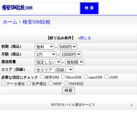
ホーム
>
格安SIM比較
【絞り込み条件】
閉じる
初期（税込）
～
月額（税込）
～
通信容量
～
エリア（回線）
必要な項目にチェック
標準SIM
MicroSIM
nanoSIM
eSIM
データ通信
音声通話
MNP
SMS対応
MVNOモバイル通信サービス
エキサイトモバイル (25)
mineo（マイネオ） (49)
LinksMate（リンクスメイト） (114)
G-Call SIM (15)
ピカラモバイル (45)
BIC SIM（ビックシム） (30)
HISモバイル (19)
Wonderlink (4)
イオンモバイル (168)
ヤマダ ニューモバイル (15)
IIJmio (64)
イプシム (6)
NifMo（ニフモ） (15)
＠モバイルくん。 (13)
Tikimo SIM (36)
DIS mobile powered by JCI (9)
ロケットモバイル (49)
日本通信SIM (4)
Nomad SIM（ノマドシム） (2)
KABU&（カブアンド）モバイル (21)
BIGLOBEモバイル (27)
ASAHIネット (14)
DIS mobile powered by U-mobile (3)
DTI SIM (17)
QTmobile（QTモバイル） (42)
ONLYSIM（オンリー・シム） (6)
nuroモバイル (48)
楽天モバイル (1)
アイサポモバイル (23)
メルカリモバイル (4)
スマモバ (3)
Hit スマホ (6)
RepairSIM（リペアSIM） (15)
y.u mobile（ワイユーモバイル） (2)
hi-ho LTE typeD (6)
X-mobile（エックスモバイル） (14)
LIBMO（リブモ） (8)
J:COM MOBILE (8)
ワイモバイル（Y!mobile） (3)
やまとモバイル (12)
だれでもモバイル (4)
you me mobile（ユーミーモバイル） (4)
どこよりもSIM (1)
インターリンクLTE SIM (10)
AIRSIMモバイル（エアシム） (12)
LINEMO（ラインモ） (6)
ahamo（アハモ） (2)
povo（ポヴォ） (2)
@Sモバイル（アットエスモバイル） (18)
スマホドックモバイル (2)
ピクセラモバイル (3)
GMOとくとくBB (10)
LEQUIOS mobile（レキオスモバイル） (9)
REMOモバイル (7)
TONE MOBILE（トーンモバイル） (1)
irumo（イルモ） (4)
UQ mobile (2)
HORIE MOBILE（ホリエモバイル） (2)
誰でもスマホ (6)
どこでもフィットSIM (2)