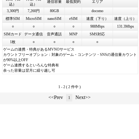
通信容量
最低契約
エリア
込）
込）
3,300円
7,260円
80GB
docomo
標準SIM
MicroSIM
nanoSIM
eSIM
速度（下り）
速度（上り）
○
○
○
○
988Mbps
131.3Mbps
SIMカード
データ通信
音声通話
MNP
SMS対応
1枚
○
○
○
○
ゲームの連携・特典があるMVNOサービス
カウントフリーオプション：対象のゲーム・コンテンツ・SNSの通信量カウント
が90%以上OFF
ゲーム連携するといろんな特典有
余った容量は翌月に繰り越し可
1 - 2 ( 2 件中 )
<<Prev
Next>>
1