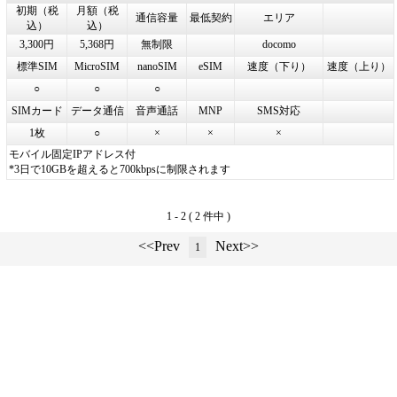
初期（税
月額（税
通信容量
最低契約
エリア
込）
込）
3,300円
5,368円
無制限
docomo
標準SIM
MicroSIM
nanoSIM
eSIM
速度（下り）
速度（上り）
○
○
○
SIMカード
データ通信
音声通話
MNP
SMS対応
1枚
○
×
×
×
モバイル固定IPアドレス付
*3日で10GBを超えると700kbpsに制限されます
1 - 2 ( 2 件中 )
<<Prev
Next>>
1