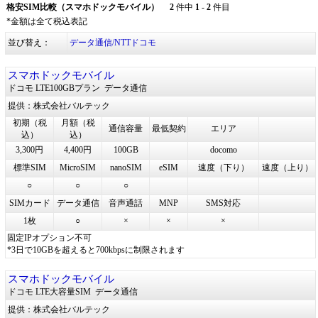
格安SIM比較（スマホドックモバイル）
2
件中
1
-
2
件目
*金額は全て税込表記
並び替え：
データ通信/NTTドコモ
スマホドックモバイル
ドコモ LTE100GBプラン
データ通信
提供：株式会社バルテック
初期（税
月額（税
通信容量
最低契約
エリア
込）
込）
3,300円
4,400円
100GB
docomo
標準SIM
MicroSIM
nanoSIM
eSIM
速度（下り）
速度（上り）
○
○
○
SIMカード
データ通信
音声通話
MNP
SMS対応
1枚
○
×
×
×
固定IPオプション不可
*3日で10GBを超えると700kbpsに制限されます
スマホドックモバイル
ドコモ LTE大容量SIM
データ通信
提供：株式会社バルテック