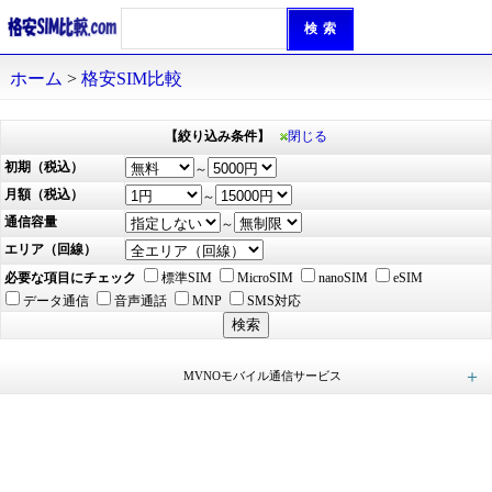
ホーム
>
格安SIM比較
【絞り込み条件】
閉じる
初期（税込）
～
月額（税込）
～
通信容量
～
エリア（回線）
必要な項目にチェック
標準SIM
MicroSIM
nanoSIM
eSIM
データ通信
音声通話
MNP
SMS対応
MVNOモバイル通信サービス
エキサイトモバイル (25)
mineo（マイネオ） (49)
LinksMate（リンクスメイト） (114)
G-Call SIM (15)
ピカラモバイル (45)
BIC SIM（ビックシム） (30)
HISモバイル (19)
Wonderlink (4)
イオンモバイル (168)
ヤマダ ニューモバイル (15)
IIJmio (64)
イプシム (6)
NifMo（ニフモ） (15)
＠モバイルくん。 (13)
Tikimo SIM (36)
DIS mobile powered by JCI (9)
ロケットモバイル (49)
日本通信SIM (4)
Nomad SIM（ノマドシム） (2)
KABU&（カブアンド）モバイル (21)
BIGLOBEモバイル (27)
ASAHIネット (14)
DIS mobile powered by U-mobile (3)
DTI SIM (17)
QTmobile（QTモバイル） (42)
ONLYSIM（オンリー・シム） (6)
nuroモバイル (48)
楽天モバイル (1)
アイサポモバイル (23)
メルカリモバイル (4)
スマモバ (3)
Hit スマホ (6)
RepairSIM（リペアSIM） (15)
y.u mobile（ワイユーモバイル） (2)
hi-ho LTE typeD (6)
X-mobile（エックスモバイル） (14)
LIBMO（リブモ） (8)
J:COM MOBILE (8)
ワイモバイル（Y!mobile） (3)
やまとモバイル (12)
だれでもモバイル (4)
you me mobile（ユーミーモバイル） (4)
どこよりもSIM (1)
インターリンクLTE SIM (10)
AIRSIMモバイル（エアシム） (12)
LINEMO（ラインモ） (6)
ahamo（アハモ） (2)
povo（ポヴォ） (2)
@Sモバイル（アットエスモバイル） (18)
スマホドックモバイル (2)
ピクセラモバイル (3)
GMOとくとくBB (10)
LEQUIOS mobile（レキオスモバイル） (9)
REMOモバイル (7)
TONE MOBILE（トーンモバイル） (1)
irumo（イルモ） (4)
UQ mobile (2)
HORIE MOBILE（ホリエモバイル） (2)
誰でもスマホ (6)
どこでもフィットSIM (2)