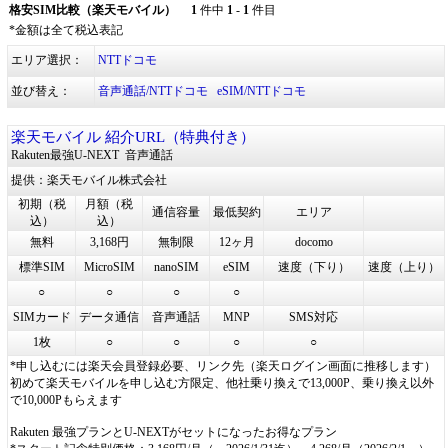
格安SIM比較（楽天モバイル）
1
件中
1
-
1
件目
*金額は全て税込表記
エリア選択：
NTTドコモ
並び替え：
音声通話/NTTドコモ
eSIM/NTTドコモ
楽天モバイル 紹介URL（特典付き）
Rakuten最強U-NEXT
音声通話
提供：楽天モバイル株式会社
初期（税
月額（税
通信容量
最低契約
エリア
込）
込）
無料
3,168円
無制限
12ヶ月
docomo
標準SIM
MicroSIM
nanoSIM
eSIM
速度（下り）
速度（上り）
○
○
○
○
SIMカード
データ通信
音声通話
MNP
SMS対応
1枚
○
○
○
○
*申し込むには楽天会員登録必要、リンク先（楽天ログイン画面に推移します）
初めて楽天モバイルを申し込む方限定、他社乗り換えで13,000P、乗り換え以外
で10,000Pもらえます
Rakuten 最強プランとU-NEXTがセットになったお得なプラン